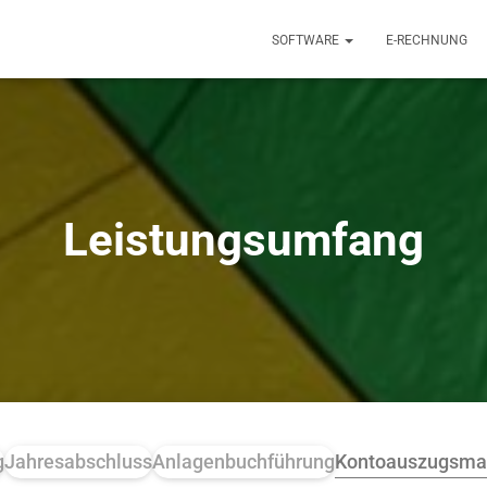
SOFTWARE
E-RECHNUNG
Leistungsumfang
g
Jahresabschluss
Anlagenbuchführung
Kontoauszugsma