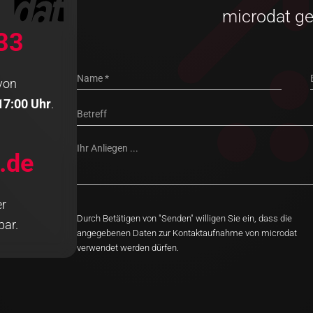
microdat ge
33
 von
17:00 Uhr
.
.de
er
Durch Betätigen von
Senden
willigen Sie ein, dass die
bar.
angegebenen Daten zur Kontaktaufnahme von microdat
verwendet werden dürfen.
A
l