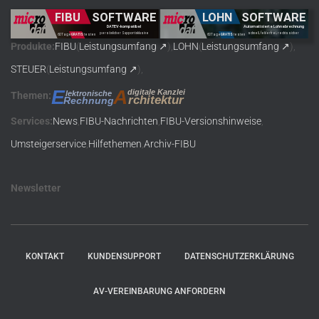
Produkte
:
FIBU
(
Leistungsumfang
),
LOHN
(
Leistungsumfang
),
STEUER
(
Leistungsumfang
),
A
E
digitale Kanzlei
lektronische
Themen
:
rchitektur
Rechnung
Service
s:
News
,
FIBU-Nachrichten
,
FIBU-Versionshinweise
,
Umsteigerservice
,
Hilfethemen
,
Archiv-FIBU
Newsletter
KONTAKT
KUNDENSUPPORT
DATENSCHUTZERKLÄRUNG
AV-VEREINBARUNG ANFORDERN