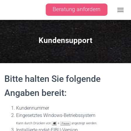
Beratung anfordern
Naviga
Kundensupport
Bitte halten Sie folgende
Angaben bereit:
Kundennummer
Eingesetztes Windows-Betriebssystem
Kann durch Drücken von
+
angezeigt werden.
Pause
Installierte rodat-FIBU-Version