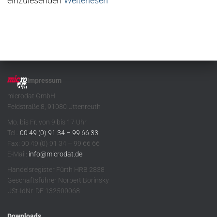
einzulesenden
Weiterlesen
Impressum
microdat GmbH
Feldstraße 8, 91080 Uttenreuth
Mo. bis Fr. von 9 bis 17 Uhr
Tel.:
00 49 (0) 91 34 – 99 66 33
Fax: 00 49 (0) 91 34 – 99 66 66
E-Mail:
info@microdat.de
Handelsregister Fürth HRB 2838
Geschäftsführer Norbert Borinsky
USt-IdNr. DE 132500068
Downloads