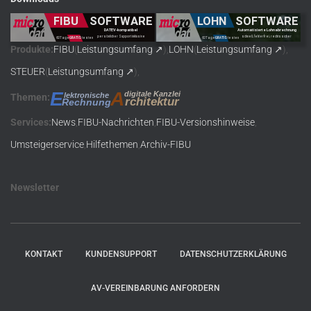
Produkte
:
FIBU
(
Leistungsumfang
),
LOHN
(
Leistungsumfang
),
STEUER
(
Leistungsumfang
),
A
E
digitale Kanzlei
lektronische
Themen
:
rchitektur
Rechnung
Service
s:
News
,
FIBU-Nachrichten
,
FIBU-Versionshinweise
,
Umsteigerservice
,
Hilfethemen
,
Archiv-FIBU
Newsletter
KONTAKT
KUNDENSUPPORT
DATENSCHUTZERKLÄRUNG
AV-VEREINBARUNG ANFORDERN