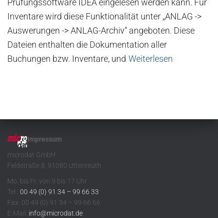
Prüfungssoftware IDEA eingelesen werden kann. Für
Inventare wird diese Funktionalität unter „ANLAG ->
Auswerungen -> ANLAG-Archiv“ angeboten. Diese
Dateien enthalten die Dokumentation aller
Buchungen bzw. Inventare, und
Weiterlesen
Impressum
microdat GmbH
Feldstraße 8, 91080 Uttenreuth
Mo. bis Fr. von 9 bis 17 Uhr
Tel.:
00 49 (0) 91 34 – 99 66 33
Fax: 00 49 (0) 91 34 – 99 66 66
E-Mail:
info@microdat.de