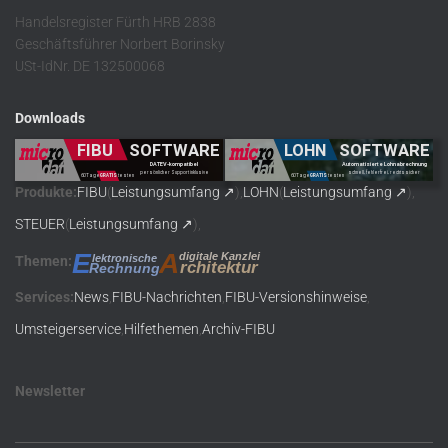
Handelsregister Fürth HRB 2838
Geschäftsführer Norbert Borinsky
USt-IdNr. DE 132500068
Downloads
Produkte
:
FIBU
(
Leistungsumfang
),
LOHN
(
Leistungsumfang
),
STEUER
(
Leistungsumfang
),
A
E
digitale Kanzlei
lektronische
Themen
:
rchitektur
Rechnung
Service
s:
News
,
FIBU-Nachrichten
,
FIBU-Versionshinweise
,
Umsteigerservice
,
Hilfethemen
,
Archiv-FIBU
Newsletter